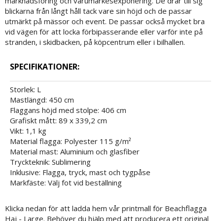
marknadsföring och varumärkesexponering. De drar till sig
blickarna från långt håll tack vare sin höjd och de passar
utmärkt på mässor och event. De passar också mycket bra
vid vägen för att locka förbipasserande eller varför inte på
stranden, i skidbacken, på köpcentrum eller i bilhallen.
SPECIFIKATIONER:
Storlek: L
Mastlängd: 450 cm
Flaggans höjd med stolpe: 406 cm
Grafiskt mått: 89 x 339,2 cm
Vikt: 1,1 kg
Material flagga: Polyester 115 g/m²
Material mast: Aluminium och glasfiber
Tryckteknik: Sublimering
Inklusive: Flagga, tryck, mast och tygpåse
Markfäste: Välj fot vid beställning
Klicka nedan för att ladda hem vår printmall för Beachflagga
Haj - Large. Behöver du hjälp med att producera ett original