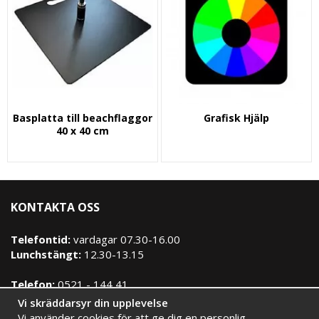
Basplatta till beachflaggor
Grafisk Hjälp
40 x 40 cm
KONTAKTA OSS
Telefontid:
vardagar 07.30-16.00
Lunchstängt:
12.30-13.15
Telefon:
0521 - 144 41
E-post:
info@signimport.se
Vi skräddarsyr din upplevelse
Vi använder cookies för att ge dig en personlig