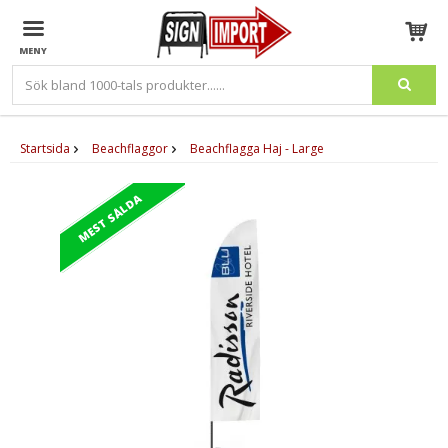
Produkten har blivit tillagd i varukorgen
Startsida
Beachflaggor
Beachflagga Haj - Large
MEST SÅLDA