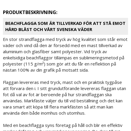
PRODUKTBESKRIVNING:
BEACHFLAGGA SOM ÄR TILLVERKAD FÖR ATT STÅ EMOT
HÅRD BLÅST OCH VÅRT SVENSKA VÄDER
En stor strandflagga med tryck av hög kvalitet som står emot
väder och vind då den är försedd med en mast tillverkad av
aluminium och glasfiber samt polyester. Vid tryck av
enkelsidiga beachflaggor tillämpas en sublimeringsmetod på
polyester (115 g/m²) som gör att du får en reflektion på
nästan 100% av din grafik på motsatt sida.
Flaggan levereras med tryck, mast och en praktisk tygpåse
att förvara den i. I sitt grundutförande levereras flaggan utan
fot då val av fot är beroende på hur strandflaggan ska
användas. Markfäste väljer du till vid beställning och det kan
vara smart att köpa till flera markfästen så att man kan
använda den både inomhus och utomhus.
Med en beachflagga syns företag på håll och blir en effektiv