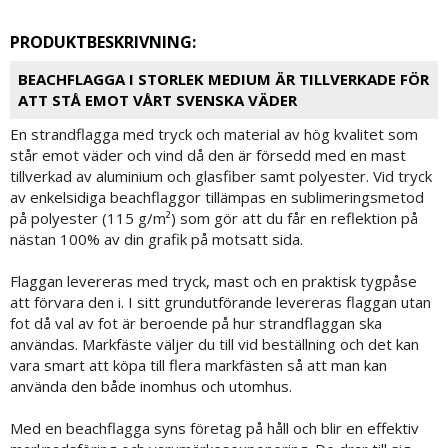
PRODUKTBESKRIVNING:
BEACHFLAGGA I STORLEK MEDIUM ÄR TILLVERKADE FÖR
ATT STÅ EMOT VÅRT SVENSKA VÄDER
En strandflagga med tryck och material av hög kvalitet som
står emot väder och vind då den är försedd med en mast
tillverkad av aluminium och glasfiber samt polyester. Vid tryck
av enkelsidiga beachflaggor tillämpas en sublimeringsmetod
på polyester (115 g/m²) som gör att du får en reflektion på
nästan 100% av din grafik på motsatt sida.
Flaggan levereras med tryck, mast och en praktisk tygpåse
att förvara den i. I sitt grundutförande levereras flaggan utan
fot då val av fot är beroende på hur strandflaggan ska
användas. Markfäste väljer du till vid beställning och det kan
vara smart att köpa till flera markfästen så att man kan
använda den både inomhus och utomhus.
Med en beachflagga syns företag på håll och blir en effektiv