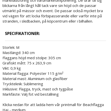
marknadsföring och varumärkesexponering. De drar till sig
blickarna från långt håll tack vare sin höjd och de passar
utmärkt på mässor och event. De passar också mycket bra
vid vägen för att locka förbipasserande eller varför inte på
stranden, i skidbacken, på köpcentrum eller i bilhallen.
SPECIFIKATIONER:
Storlek: M
Mastlängd: 340 cm
Flaggans höjd med stolpe: 305 cm
Grafiskt mått: 75 x 263,9 cm
Vikt: 0,9 kg
Material flagga: Polyester 115 g/m²
Material mast: Aluminium och glasfiber
Tryckteknik: Sublimering
Inklusive: Flagga, tryck, mast och tygpåse
Markfäste: Välj fot vid beställning
Klicka nedan för att ladda hem vår printmall för Beachflagga
Haj - medium.