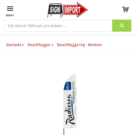
Produkten har blivit tillagd i varukorgen
Startsida
Beachflaggor
Beachflagga Haj - Medium