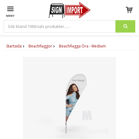
Produkten har blivit tillagd i varukorgen
Startsida
Beachflaggor
Beachflagga Öra - Medium