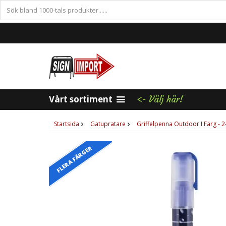
Vårt sortiment
<- Välj här!
Startsida
Gatupratare
Griffelpenna Outdoor I Färg - 
FLERA FÄRGER