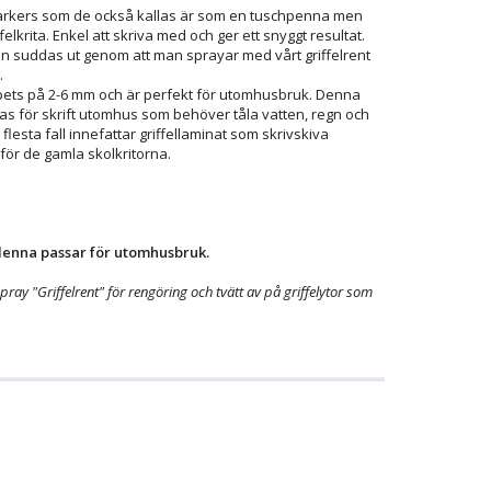
markers som de också kallas är som en tuschpenna men
elkrita. Enkel att skriva med och ger ett snyggt resultat.
n suddas ut genom att man sprayar med vårt griffelrent
.
spets på 2-6 mm och är perfekt för utomhusbruk. Denna
s för skrift utomhus som behöver tåla vatten, regn och
e flesta fall innefattar griffellaminat som skrivskiva
för de gamla skolkritorna.
 denna passar för utomhusbruk.
ray "Griffelrent" för rengöring och tvätt av på griffelytor som