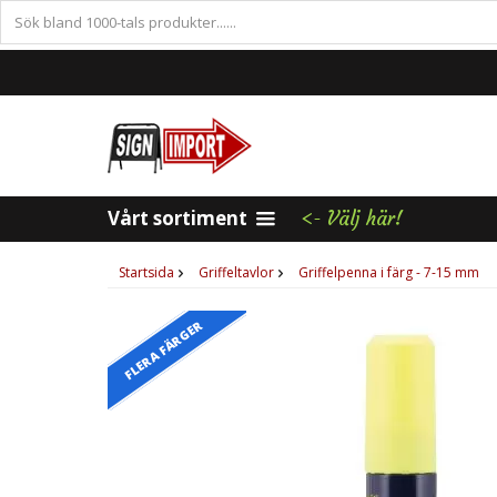
Vårt sortiment
<- Välj här!
Startsida
Griffeltavlor
Griffelpenna i färg - 7-15 mm
FLERA FÄRGER