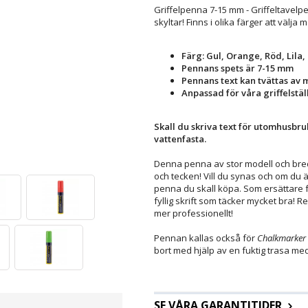
Griffelpenna 7-15 mm - Griffeltavelpe
skyltar! Finns i olika färger att välja m
Färg: Gul, Orange, Röd, Lila,
Pennans spets är 7-15 mm
Pennans text kan tvättas av m
Anpassad för våra griffelstäl
Skall du skriva text för utomhusb
vattenfasta.
Denna penna av stor modell och bred 
och tecken! Vill du synas och om du ä
penna du skall köpa. Som ersättare
fyllig skrift som täcker mycket bra! 
mer professionellt!
Pennan kallas också för
Chalkmarker
bort med hjälp av en fuktig trasa med
SE VÅRA GARANTITIDER