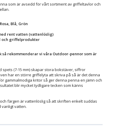
nna som är avsedd för vårt sortiment av griffeltavlor och
ellan.
 Rosa, Blå, Grön
ed rent vatten (vattenlöslig)
l och griffelprodukter
ruk så rekommenderar vi våra Outdoor-pennor som är
spets (7-15 mm) skapar stora bokstäver, siffror
ven har en större griffelyta att skriva på så är det denna
 för gammalmodiga kritor så ger denna penna en jämn och
Resultatet blir mycket tydligare tecken som känns
och färgen är vattenlöslig så att skriften enkelt suddas
 vanligt vatten.