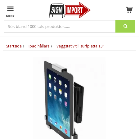
Produkten har blivit tillagd i varukorgen
Startsida
Ipad hållare
Väggstativ till surfplatta 13"