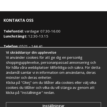
KONTAKTA OSS
Telefontid:
vardagar 07.30-16.00
Lunchstängt:
12.30-13.15
Telefon:
0521 - 144 41
E-post:
info@signimport.se
Vi skräddarsyr din upplevelse
Vi använder cookies för att ge dig en personlig
Kontakta oss
shoppingupplevelse, personanpassad annonsering och
för hålla våra webbplatser tillförlitliga och säkra. För detta
HANDLA TRYGGT HOS OSS
ändamål samlar vi in information om användarna, deras
mönster och deras enheter.
Brett sortiment
Eget stort lager
Är du inte
Klicka på "Okej" om du tillåter alla cookies eller välj vilka
Snabba leveranser
Faktura 30 dagar
återförsäljare
cookies du tillåter och vilka du vill stänga av genom att
men vill
klicka på "Inställningar" nedan.
köpa våra
produkter?
Inställningar
Klicka här!