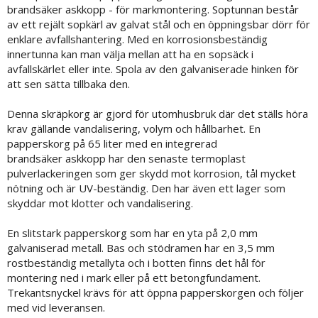
brandsäker askkopp - för markmontering. Soptunnan består
av ett rejält sopkärl av galvat stål och en öppningsbar dörr för
enklare avfallshantering. Med en korrosionsbeständig
innertunna kan man välja mellan att ha en sopsäck i
avfallskärlet eller inte. Spola av den galvaniserade hinken för
att sen sätta tillbaka den.
Denna skräpkorg är gjord för utomhusbruk där det ställs höra
krav gällande vandalisering, volym och hållbarhet. En
papperskorg på 65 liter med en integrerad
brandsäker askkopp har den senaste termoplast
pulverlackeringen som ger skydd mot korrosion, tål mycket
nötning och är UV-beständig. Den har även ett lager som
skyddar mot klotter och vandalisering.
En slitstark papperskorg som har en yta på 2,0 mm
galvaniserad metall. Bas och stödramen har en 3,5 mm
rostbeständig metallyta och i botten finns det hål för
montering ned i mark eller på ett betongfundament.
Trekantsnyckel krävs för att öppna papperskorgen och följer
med vid leveransen.