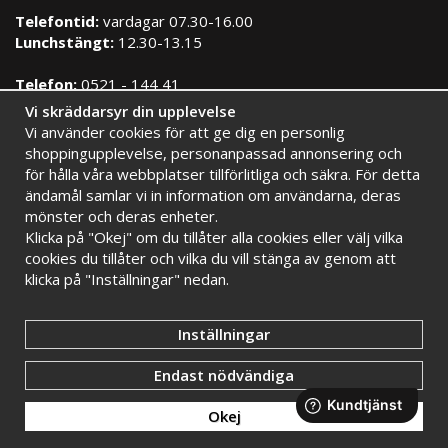
Telefontid:
vardagar 07.30-16.00
Lunchstängt:
12.30-13.15
Telefon:
0521 - 144 41
E-post:
info@signimport.se
Vi skräddarsyr din upplevelse
Vi använder cookies för att ge dig en personlig
Kontakta oss
shoppingupplevelse, personanpassad annonsering och
för hålla våra webbplatser tillförlitliga och säkra. För detta
HANDLA TRYGGT HOS OSS
ändamål samlar vi in information om användarna, deras
mönster och deras enheter.
Brett sortiment
Eget stort lager
Är du inte
Klicka på "Okej" om du tillåter alla cookies eller välj vilka
Snabba leveranser
Faktura 30 dagar
återförsäljare
cookies du tillåter och vilka du vill stänga av genom att
men vill
klicka på "Inställningar" nedan.
köpa våra
produkter?
Inställningar
Klicka här!
Endast nödvändiga
Okej