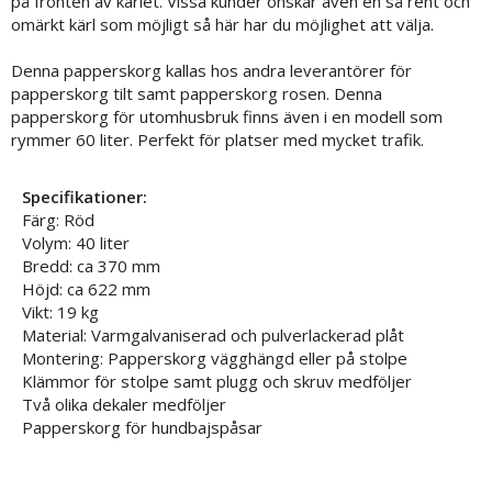
på fronten av kärlet. Vissa kunder önskar även en så rent och
omärkt kärl som möjligt så här har du möjlighet att välja.
Denna papperskorg kallas hos andra leverantörer för
papperskorg tilt samt papperskorg rosen. Denna
papperskorg för utomhusbruk finns även i en modell som
rymmer 60 liter. Perfekt för platser med mycket trafik.
Specifikationer:
Färg: Röd
Volym: 40 liter
Bredd: ca 370 mm
Höjd: ca 622 mm
Vikt: 19 kg
Material: Varmgalvaniserad och pulverlackerad plåt
Montering: Papperskorg vägghängd eller på stolpe
Klämmor för stolpe samt plugg och skruv medföljer
Två olika dekaler medföljer
Papperskorg för hundbajspåsar