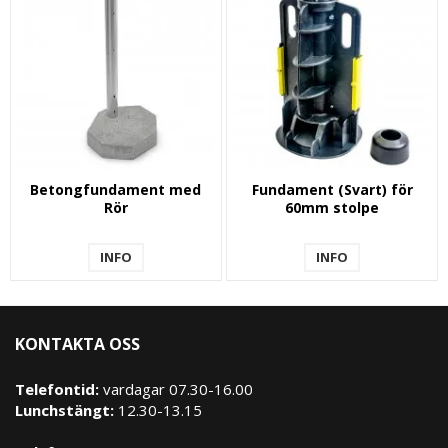
Betongfundament med
Fundament (Svart) för
Rör
60mm stolpe
INFO
INFO
KONTAKTA OSS
Telefontid:
vardagar 07.30-16.00
Lunchstängt:
12.30-13.15