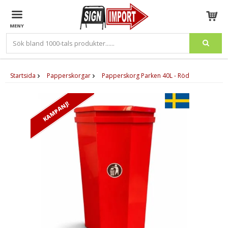
Produkten har blivit tillagd i varukorgen
Startsida
Papperskorgar
Papperskorg Parken 40L - Röd
KAMPANJ!