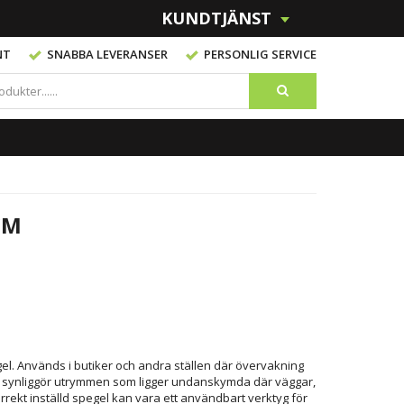
KUNDTJÄNST
NT
SNABBA LEVERANSER
PERSONLIG SERVICE
CM
el. Används i butiker och andra ställen där övervakning
 synliggör utrymmen som ligger undanskymda där väggar,
orrekt inställd spegel kan vara ett användbart verktyg för