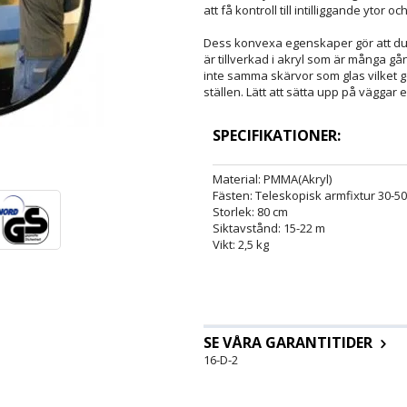
att få kontroll till intilliggande ytor oc
Dess konvexa egenskaper gör att du f
är tillverkad i akryl som är många g
inte samma skärvor som glas vilket g
ställen. Lätt att sätta upp på väggar 
SPECIFIKATIONER:
Material: PMMA(Akryl)
Fästen: Teleskopisk armfixtur 30-5
Storlek: 80 cm
Siktavstånd: 15-22 m
​Vikt: 2,5 kg
SE VÅRA GARANTITIDER
16-D-2