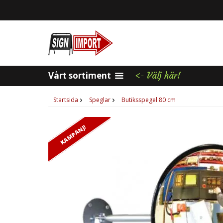
Vårt sortiment
<- Välj här!
Startsida
Speglar
Butiksspegel 80 cm
KAMPANJ!