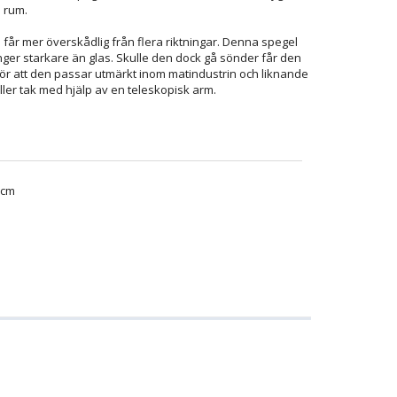
h rum.
år mer överskådlig från flera riktningar. Denna spegel
ånger starkare än glas. Skulle den dock gå sönder får den
ör att den passar utmärkt inom matindustrin och liknande
eller tak med hjälp av en teleskopisk arm.
0cm